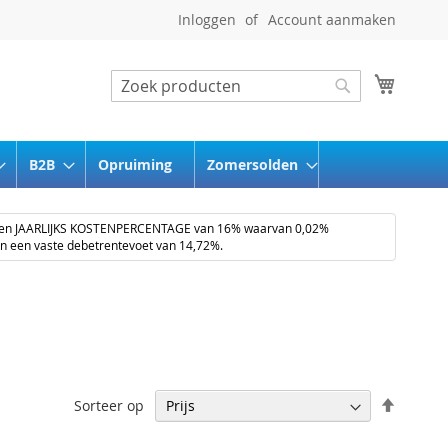
Inloggen
Account aanmaken
Winkel
Zoeken
Zoeken
B2B
Opruiming
Zomersolden
een JAARLIJKS KOSTENPERCENTAGE van 16% waarvan 0,02%
en een vaste debetrentevoet van 14,72%.
Van
Sorteer op
hoog
naar