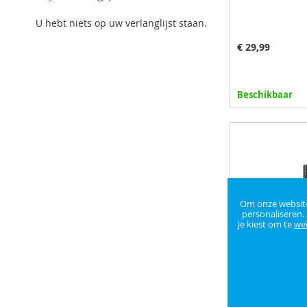
U hebt niets op uw verlanglijst staan.
€ 29,99
Beschikbaar
In winkelman
VOEG
TOE
TOEVOEG
AAN
OM
Om onze website 
VERLANGL
TE
personaliseren.
je kiest om te
we
VERGELIJ