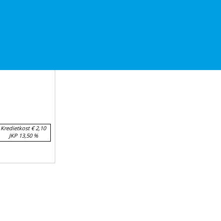
ble Multi-
Kredietkost € 2,10
JKP 13,50 %
dje
EN