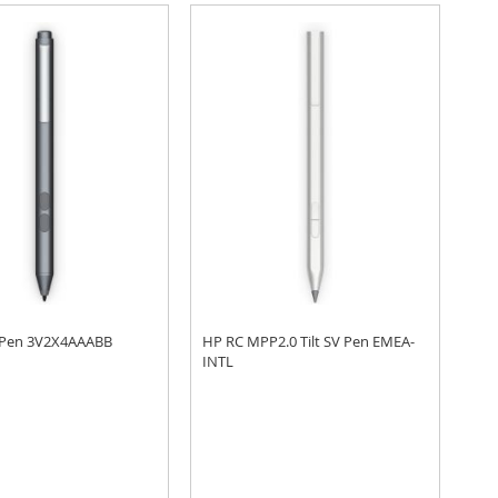
laag
sortere
 Pen 3V2X4AAABB
HP RC MPP2.0 Tilt SV Pen EMEA-
INTL