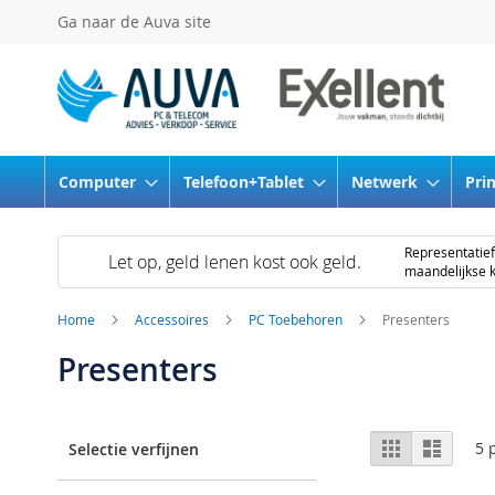
Ga
Ga naar de Auva site
naar
de
inhoud
Computer
Telefoon+Tablet
Netwerk
Pri
Representati
Let op, geld lenen kost ook geld.
maandelijkse k
Home
Accessoires
PC Toebehoren
Presenters
Presenters
Tonen
Foto-
Lijst
5
p
Selectie verfijnen
tabel
als