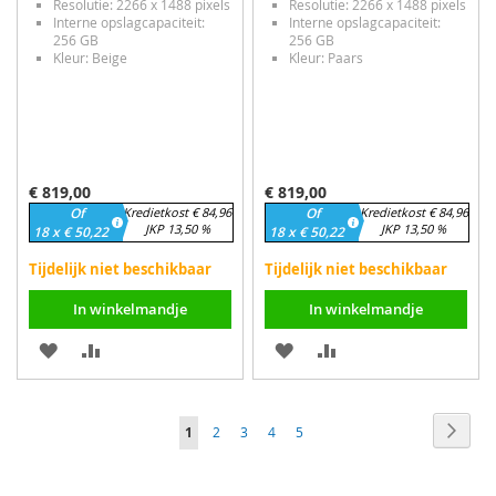
Resolutie: 2266 x 1488 pixels
Resolutie: 2266 x 1488 pixels
Interne opslagcapaciteit:
Interne opslagcapaciteit:
256 GB
256 GB
Kleur: Beige
Kleur: Paars
€ 819,00
€ 819,00
Of
Kredietkost € 84,96
Of
Kredietkost € 84,96
JKP 13,50 %
JKP 13,50 %
18 x € 50,22
18 x € 50,22
Tijdelijk niet beschikbaar
Tijdelijk niet beschikbaar
In winkelmandje
In winkelmandje
VOEG
TOEVOEGEN
VOEG
TOEVOEGEN
TOE
OM
TOE
OM
Pagina
AAN
TE
AAN
TE
Pagin
Volge
U
Pagina
Pagina
Pagina
Pagina
1
2
3
4
5
VERLANGLIJST
VERGELIJKEN
VERLANGLIJST
VERGELIJKEN
lees