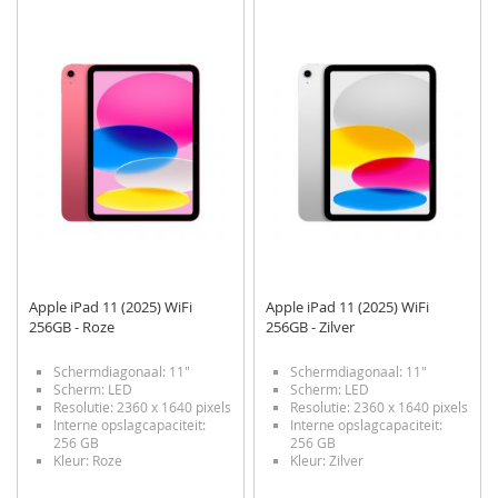
TOE
OM
TOE
OM
AAN
TE
AAN
TE
VERLANGLIJST
VERGELIJKEN
VERLANGLIJST
VERGELIJKEN
Apple iPad 11 (2025) WiFi
Apple iPad 11 (2025) WiFi
256GB - Roze
256GB - Zilver
Schermdiagonaal: 11"
Schermdiagonaal: 11"
Scherm: LED
Scherm: LED
Resolutie: 2360 x 1640 pixels
Resolutie: 2360 x 1640 pixels
Interne opslagcapaciteit:
Interne opslagcapaciteit:
256 GB
256 GB
Kleur: Roze
Kleur: Zilver