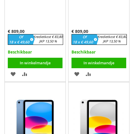
€ 809,00
€ 809,00
Of
Kredietkost € 83,80
Of
Kredietkost € 83,80
JKP 13,50 %
JKP 13,50 %
18 x € 49,60
18 x € 49,60
Beschikbaar
Beschikbaar
In winkelmandje
In winkelmandje
VOEG
TOEVOEGEN
VOEG
TOEVOEGEN
TOE
OM
TOE
OM
AAN
TE
AAN
TE
VERLANGLIJST
VERGELIJKEN
VERLANGLIJST
VERGELIJKEN