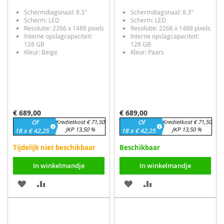
Schermdiagonaal: 8.3"
Schermdiagonaal: 8.3"
Scherm: LED
Scherm: LED
Resolutie: 2266 x 1488 pixels
Resolutie: 2266 x 1488 pixels
Interne opslagcapaciteit:
Interne opslagcapaciteit:
128 GB
128 GB
Kleur: Beige
Kleur: Paars
€ 689,00
€ 689,00
Of
Kredietkost € 71,50
Of
Kredietkost € 71,50
JKP 13,50 %
JKP 13,50 %
18 x € 42,25
18 x € 42,25
Tijdelijk niet beschikbaar
Beschikbaar
In winkelmandje
In winkelmandje
VOEG
TOEVOEGEN
VOEG
TOEVOEGEN
TOE
OM
TOE
OM
AAN
TE
AAN
TE