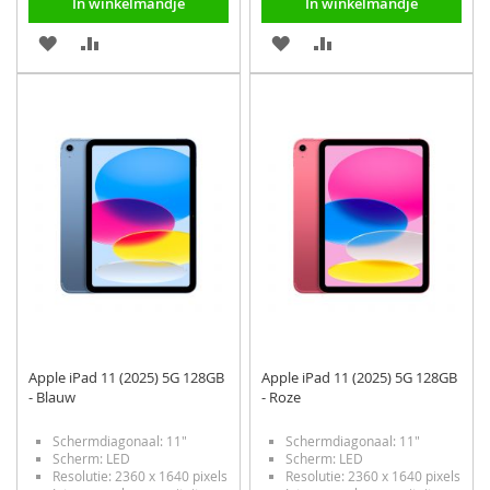
In winkelmandje
In winkelmandje
VOEG
TOEVOEGEN
VOEG
TOEVOEGEN
TOE
OM
TOE
OM
AAN
TE
AAN
TE
VERLANGLIJST
VERGELIJKEN
VERLANGLIJST
VERGELIJKEN
Apple iPad 11 (2025) 5G 128GB
Apple iPad 11 (2025) 5G 128GB
- Blauw
- Roze
Schermdiagonaal: 11"
Schermdiagonaal: 11"
Scherm: LED
Scherm: LED
Resolutie: 2360 x 1640 pixels
Resolutie: 2360 x 1640 pixels