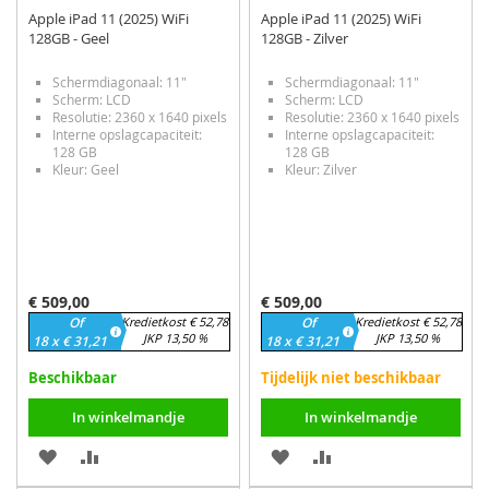
Apple iPad 11 (2025) WiFi
Apple iPad 11 (2025) WiFi
128GB - Geel
128GB - Zilver
Schermdiagonaal: 11"
Schermdiagonaal: 11"
Scherm: LCD
Scherm: LCD
Resolutie: 2360 x 1640 pixels
Resolutie: 2360 x 1640 pixels
Interne opslagcapaciteit:
Interne opslagcapaciteit:
128 GB
128 GB
Kleur: Geel
Kleur: Zilver
€ 509,00
€ 509,00
Of
Kredietkost € 52,78
Of
Kredietkost € 52,78
JKP 13,50 %
JKP 13,50 %
18 x € 31,21
18 x € 31,21
Beschikbaar
Tijdelijk niet beschikbaar
In winkelmandje
In winkelmandje
VOEG
TOEVOEGEN
VOEG
TOEVOEGEN