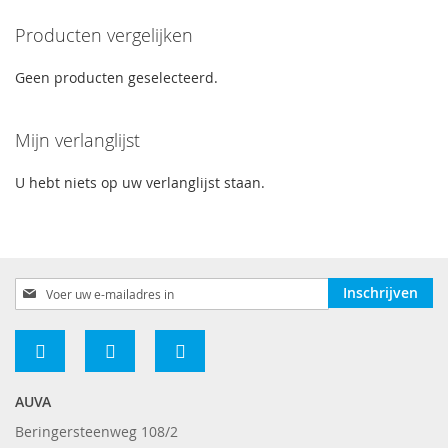
momenteel
Producten vergelijken
pagina
Geen producten geselecteerd.
Mijn verlanglijst
U hebt niets op uw verlanglijst staan.
Abonneer
Inschrijven
u
op
onze
nieuwsbrief
AUVA
Beringersteenweg 108/2