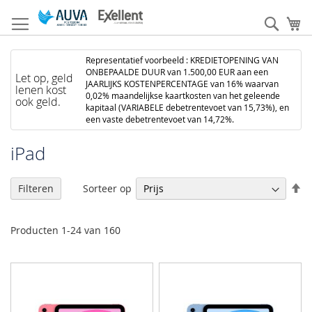
Ga
naar
Zoek
W
de
inhoud
Representatief voorbeeld : KREDIETOPENING VAN
ONBEPAALDE DUUR van 1.500,00 EUR aan een
Let op, geld
JAARLIJKS KOSTENPERCENTAGE van 16% waarvan
lenen kost
0,02% maandelijkse kaartkosten van het geleende
ook geld.
kapitaal (VARIABELE debetrentevoet van 15,73%), en
een vaste debetrentevoet van 14,72%.
iPad
V
Sorteer op
Filteren
h
na
la
Producten
1
-
24
van
160
so