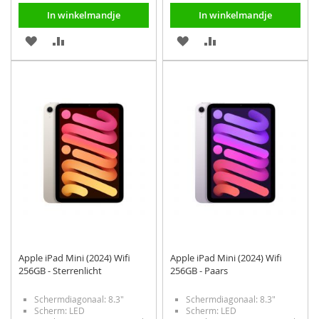
In winkelmandje
In winkelmandje
VOEG
TOEVOEGEN
VOEG
TOEVOEGEN
TOE
OM
TOE
OM
AAN
TE
AAN
TE
VERLANGLIJST
VERGELIJKEN
VERLANGLIJST
VERGELIJKEN
Apple iPad Mini (2024) Wifi
Apple iPad Mini (2024) Wifi
256GB - Sterrenlicht
256GB - Paars
Schermdiagonaal: 8.3"
Schermdiagonaal: 8.3"
Scherm: LED
Scherm: LED