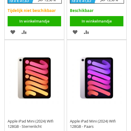
18 x € 41,63
18 x € 41,63
Tijdelijk niet beschikbaar
Beschikbaar
In winkelmandje
In winkelmandje
VOEG
TOEVOEGEN
VOEG
TOEVOEGEN
TOE
OM
TOE
OM
AAN
TE
AAN
TE
VERLANGLIJST
VERGELIJKEN
VERLANGLIJST
VERGELIJKEN
Apple iPad Mini (2024) Wifi
Apple iPad Mini (2024) Wifi
128GB - Sterrenlicht
128GB - Paars