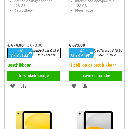
Interne opslagcapaciteit:
Interne opslagcapaciteit:
128 GB
128 GB
Kleur: Blauw
Kleur: Roze
Speciale
€ 674,00
€ 679,00
€ 679,00
prijs
Of
Kredietkost € 69,94
Of
Kredietkost € 70,34
JKP 13,50 %
JKP 13,50 %
18 x € 41,33
18 x € 41,63
Beschikbaar
Tijdelijk niet beschikbaar
In winkelmandje
In winkelmandje
VOEG
TOEVOEGEN
VOEG
TOEVOEGEN
TOE
OM
TOE
OM
AAN
TE
AAN
TE
VERLANGLIJST
VERGELIJKEN
VERLANGLIJST
VERGELIJKEN