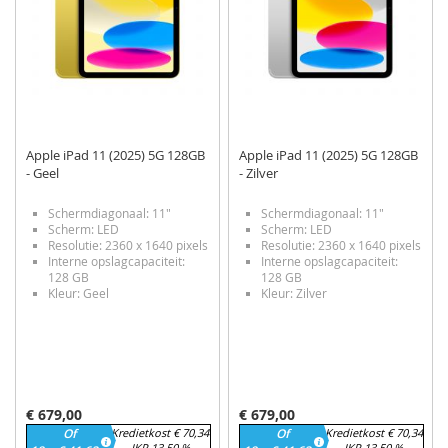
Apple iPad 11 (2025) 5G 128GB
Apple iPad 11 (2025) 5G 128GB
- Geel
- Zilver
Schermdiagonaal: 11"
Schermdiagonaal: 11"
Scherm: LED
Scherm: LED
Resolutie: 2360 x 1640 pixels
Resolutie: 2360 x 1640 pixels
Interne opslagcapaciteit:
Interne opslagcapaciteit:
128 GB
128 GB
Kleur: Geel
Kleur: Zilver
€ 679,00
€ 679,00
Of
Kredietkost € 70,34
Of
Kredietkost € 70,34
JKP 13,50 %
JKP 13,50 %