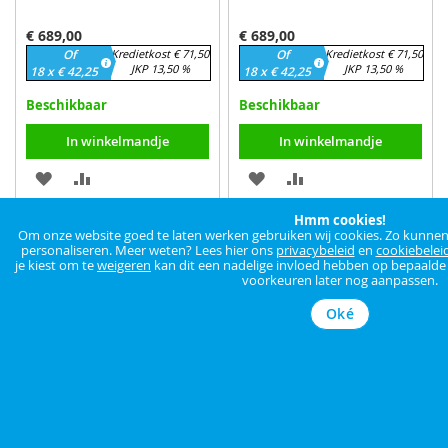
€ 689,00
€ 689,00
Of
Kredietkost € 71,50
Of
Kredietkost € 71,50
JKP 13,50 %
JKP 13,50 %
18 x € 42,25
18 x € 42,25
Beschikbaar
Beschikbaar
In winkelmandje
In winkelmandje
VOEG
TOEVOEGEN
VOEG
TOEVOEGEN
TOE
OM
TOE
OM
Hmm cookies!
Om onze website goed te laten werken gebruiken wij cookies. Zo kunnen w
AAN
TE
AAN
TE
personaliseren. Meer weten? Lees hier ons
privacybeleid
en
cookiebelei
je kiest om te
weigeren
kan dit een nadelige invloed hebben op bepaalde f
voorkeuren later nog aanpassen.
VERLANGLIJST
VERGELIJKEN
VERLANGLIJST
VERGELIJKEN
Oké