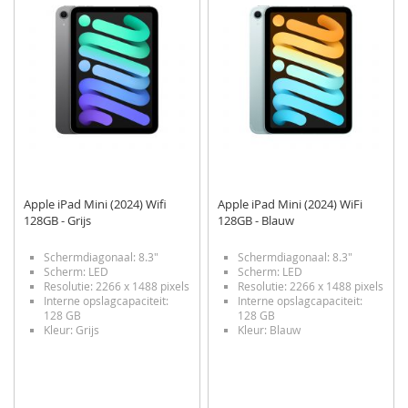
VERLANGLIJST
VERGELIJKEN
VERLANGLIJST
VERGELIJKEN
Apple iPad Mini (2024) Wifi
Apple iPad Mini (2024) WiFi
128GB - Grijs
128GB - Blauw
Schermdiagonaal: 8.3"
Schermdiagonaal: 8.3"
Scherm: LED
Scherm: LED
Resolutie: 2266 x 1488 pixels
Resolutie: 2266 x 1488 pixels
Interne opslagcapaciteit:
Interne opslagcapaciteit:
128 GB
128 GB
Kleur: Grijs
Kleur: Blauw