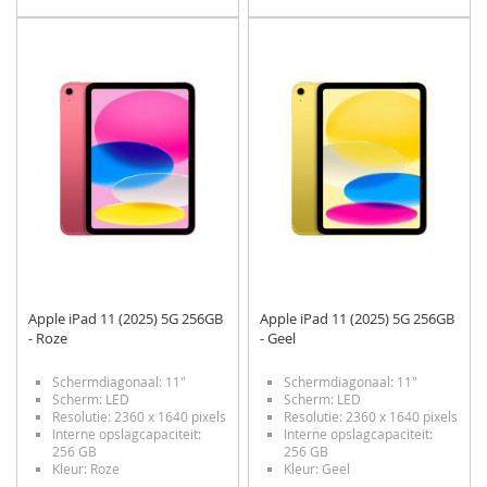
TOE
OM
TOE
OM
AAN
TE
AAN
TE
VERLANGLIJST
VERGELIJKEN
VERLANGLIJST
VERGELIJKEN
Apple iPad 11 (2025) 5G 256GB
Apple iPad 11 (2025) 5G 256GB
- Roze
- Geel
Schermdiagonaal: 11"
Schermdiagonaal: 11"
Scherm: LED
Scherm: LED
Resolutie: 2360 x 1640 pixels
Resolutie: 2360 x 1640 pixels
Interne opslagcapaciteit:
Interne opslagcapaciteit:
256 GB
256 GB
Kleur: Roze
Kleur: Geel