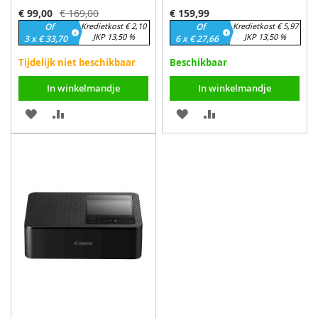
Speciale
€ 99,00
€ 169,00
€ 159,99
prijs
Of
Kredietkost € 2,10
Of
Kredietkost € 5,97
JKP 13,50 %
JKP 13,50 %
3 x € 33,70
6 x € 27,66
Tijdelijk niet beschikbaar
Beschikbaar
In winkelmandje
In winkelmandje
VOEG
TOEVOEGEN
VOEG
TOEVOEGEN
TOE
OM
TOE
OM
AAN
TE
AAN
TE
VERLANGLIJST
VERGELIJKEN
VERLANGLIJST
VERGELIJKEN