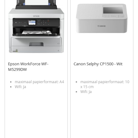
Epson WorkForce WF-
Canon Selphy CP1500 - Wit
M5299DW
maximaal papierformaat: A4
maximaal papierformaat: 10
Wifi: Ja
x 15 cm
Wifi: Ja