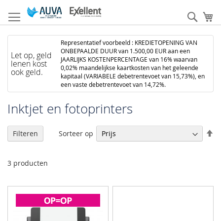
Ga
naar
Zoek
W
de
inhoud
Representatief voorbeeld : KREDIETOPENING VAN
ONBEPAALDE DUUR van 1.500,00 EUR aan een
Let op, geld
JAARLIJKS KOSTENPERCENTAGE van 16% waarvan
lenen kost
0,02% maandelijkse kaartkosten van het geleende
ook geld.
kapitaal (VARIABELE debetrentevoet van 15,73%), en
een vaste debetrentevoet van 14,72%.
Inktjet en fotoprinters
V
Sorteer op
Filteren
h
na
la
3
producten
so