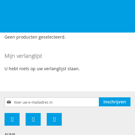
TOE
OM
AAN
TE
VERLANGLIJST
VERGELIJKEN
Producten vergelijken
Geen producten geselecteerd.
Mijn verlanglijst
U hebt niets op uw verlanglijst staan.
Abonneer
Inschrijven
u
op
onze
nieuwsbrief
AUVA