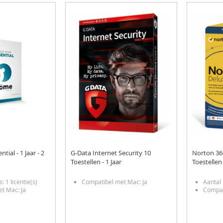
ial - 1 Jaar - 2
G-Data Internet Security 10
Norton 360
Toestellen - 1 Jaar
Toestellen
s: 1 licentie(s)
Compatibel met Mac: Ja
Aantal 
t Mac: Ja
Compat