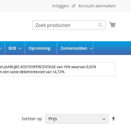
Inloggen
Account aanmaken
Winkel
Zoeken
Zoeken
B2B
Opruiming
Zomersolden
een JAARLIJKS KOSTENPERCENTAGE van 16% waarvan 0,02%
en een vaste debetrentevoet van 14,72%.
Van
Sorteer op
hoog
naar