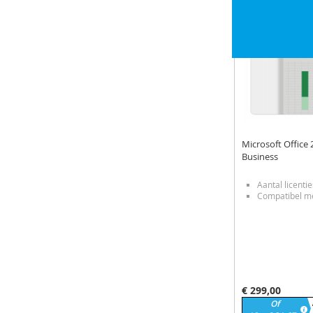
AAN
OM
VERLANGL
TE
VERGELIJ
Microsoft Office
Business
Aantal licentie
Compatibel me
€ 299,00
Of