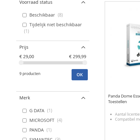
Voorraad status
Beschikbaar
8
Tijdelijk niet beschikbaar
1
Prijs
€ 29,00
€ 299,99
9 producten
OK
Panda Dome Essent
Merk
Toestellen
G DATA
1
Aantal licentie
Compatibel me
MICROSOFT
4
PANDA
1
SYMANTEC
3