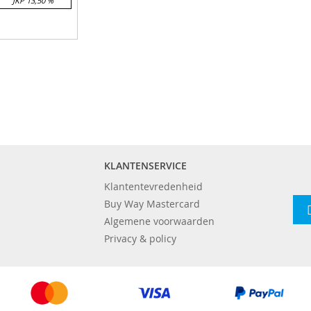
JKP 13,50 %
dje
EN
IJST
KLANTENSERVICE
KEN
Klantentevredenheid
Buy Way Mastercard
Algemene voorwaarden
Privacy & policy