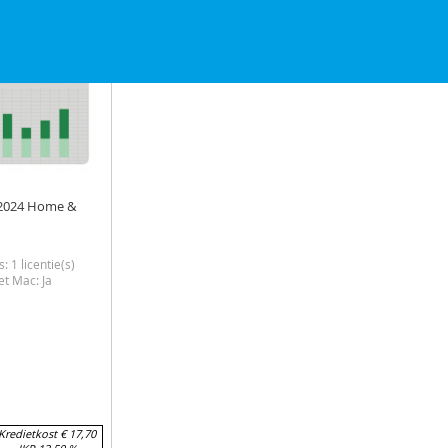
AAN
OM
AAN
OM
IJST
VERLANGLIJST
TE
VERL
TE
KEN
VERGELIJKEN
VERG
 2024 Home &
s: 1 licentie(s)
t Mac: Ja
Kredietkost € 17,70