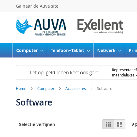
Ga
Ga naar de Auva site
naar
de
inhoud
Computer
Telefoon+Tablet
Netwerk
Pri
Representati
Let op, geld lenen kost ook geld.
maandelijkse k
Home
Computer
Accessoires
Software
Software
Tonen
Foto-
Lijst
9
p
Selectie verfijnen
tabel
als