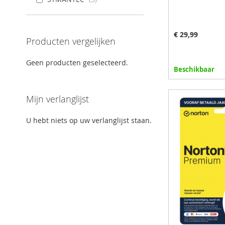
€ 29,99
Producten vergelijken
Geen producten geselecteerd.
Beschikbaar
In winkelman
Mijn verlanglijst
VOEG
U hebt niets op uw verlanglijst staan.
TOE
TOEVOEG
AAN
OM
VERLANGL
TE
VERGELIJ