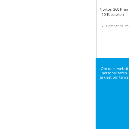
Norton 360 Prem
- 10 Toestellen
Compatibel me
Om onze website 
€ 59,99
personaliseren.
je kiest om te
we
Beschikbaar
In winkelman
VOEG
TOE
TOEVOEG