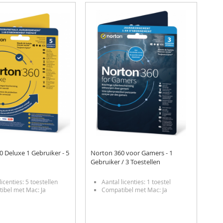
laag
sortere
 Deluxe 1 Gebruiker - 5
Norton 360 voor Gamers - 1
Gebruiker / 3 Toestellen
licenties: 5 toestellen
Aantal licenties: 1 toestel
ibel met Mac: Ja
Compatibel met Mac: Ja