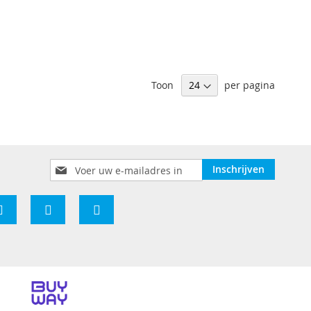
Toon
per pagina
Abonneer
Inschrijven
u
op
onze
nieuwsbrief