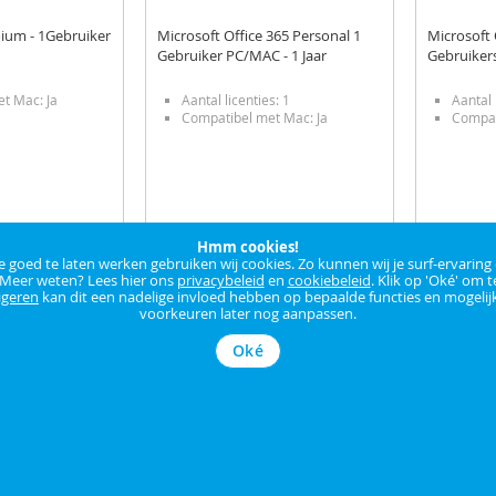
ium - 1Gebruiker
Microsoft Office 365 Personal 1
Microsoft 
Gebruiker PC/MAC - 1 Jaar
Gebruikers
t Mac: Ja
Aantal licenties: 1
Aantal 
Compatibel met Mac: Ja
Compat
Hmm cookies!
goed te laten werken gebruiken wij cookies. Zo kunnen wij je surf-ervaring
€ 99,00
€ 129,00
 Meer weten? Lees hier ons
privacybeleid
en
cookiebeleid
. Klik op 'Oké' om t
Of
Kredietkost € 2,10
Of
igeren
kan dit een nadelige invloed hebben op bepaalde functies en mogelijk
JKP 13,50 %
3 x € 33,70
3 x € 43
voorkeuren later nog aanpassen.
Beschikbaar
Beschikb
Oké
dje
In winkelmandje
In win
VOEG
VOE
EN
TOE
TOEVOEGEN
TOE
TOE