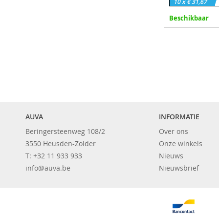
10 x € 31,67
Beschikbaar
In winkelman
VOEG
TOE
TOEVOEG
AAN
OM
VERLANGL
TE
AUVA
INFORMATIE
VERGELIJ
Beringersteenweg 108/2
Over ons
3550 Heusden-Zolder
Onze winkels
T: +32 11 933 933
Nieuws
info@auva.be
Nieuwsbrief