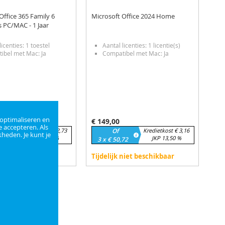
Office 365 Family 6
Microsoft Office 2024 Home
 PC/MAC - 1 Jaar
licenties: 1 toestel
Aantal licenties: 1 licentie(s)
ibel met Mac: Ja
Compatibel met Mac: Ja
 optimaliseren en
€ 149,00
e accepteren. Als
Kredietkost € 2,73
Of
Kredietkost € 3,16
heden. Je kunt je
JKP 13,50 %
JKP 13,50 %
,91
3 x € 50,72
aar
Tijdelijk niet beschikbaar
kelmandje
In winkelmandje
G
VOEG
VOEGEN
TOE
TOEVOEGEN