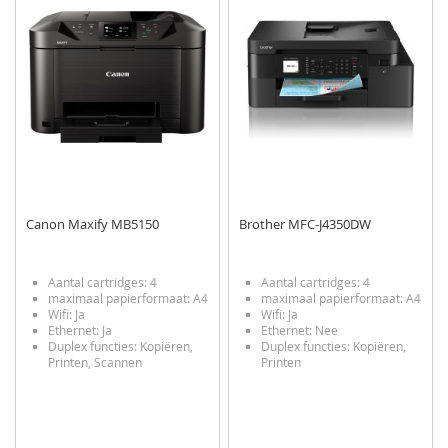
VERLANGLIJST
VERGELIJKEN
VERLANGLIJST
VERGELIJKEN
Canon Maxify MB5150
Brother MFC-J4350DW
Aantal cartridges: 4
Aantal cartridges: 4
maximaal papierformaat: A4
maximaal papierformaat: A4
Wifi: Ja
Wifi: Ja
Ethernet: Ja
Ethernet: Nee
Duplex functies: Kopiëren,
Duplex functies: Kopiëren,
Printen, Scannen
Printen