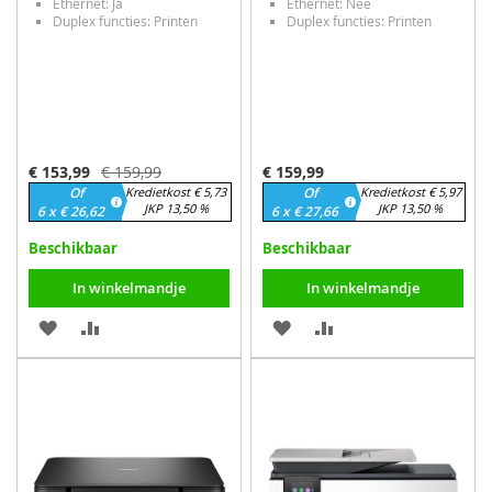
Ethernet: Ja
Ethernet: Nee
Duplex functies: Printen
Duplex functies: Printen
Speciale
€ 153,99
€ 159,99
€ 159,99
prijs
Of
Kredietkost € 5,73
Of
Kredietkost € 5,97
JKP 13,50 %
JKP 13,50 %
6 x € 26,62
6 x € 27,66
Beschikbaar
Beschikbaar
In winkelmandje
In winkelmandje
VOEG
TOEVOEGEN
VOEG
TOEVOEGEN
TOE
OM
TOE
OM
AAN
TE
AAN
TE
VERLANGLIJST
VERGELIJKEN
VERLANGLIJST
VERGELIJKEN