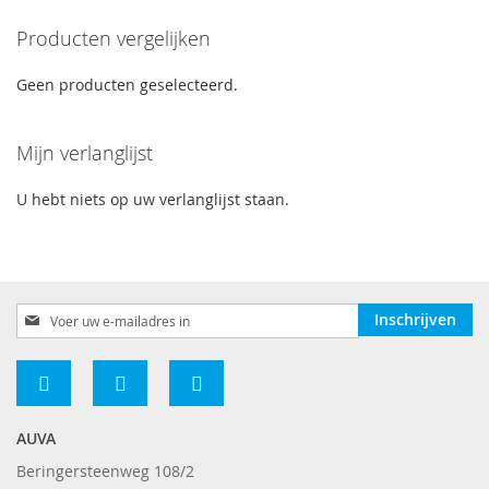
momenteel
Producten vergelijken
pagina
Geen producten geselecteerd.
Mijn verlanglijst
U hebt niets op uw verlanglijst staan.
Abonneer
Inschrijven
u
op
onze
nieuwsbrief
AUVA
Beringersteenweg 108/2