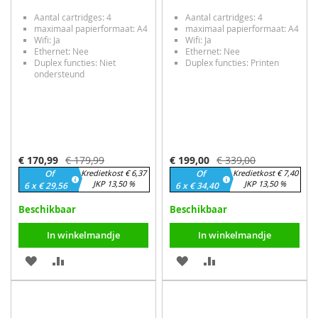
Aantal cartridges: 4
Aantal cartridges: 4
maximaal papierformaat: A4
maximaal papierformaat: A4
Wifi: Ja
Wifi: Ja
Ethernet: Nee
Ethernet: Nee
Duplex functies: Niet
Duplex functies: Printen
ondersteund
Speciale
Speciale
€ 170,99
€ 179,99
€ 199,00
€ 339,00
prijs
prijs
Of
Kredietkost € 6,37
Of
Kredietkost € 7,40
JKP 13,50 %
JKP 13,50 %
6 x € 29,56
6 x € 34,40
Beschikbaar
Beschikbaar
In winkelmandje
In winkelmandje
VOEG
TOEVOEGEN
VOEG
TOEVOEGEN
TOE
OM
TOE
OM
AAN
TE
AAN
TE