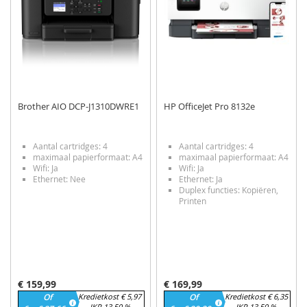
Brother AIO DCP-J1310DWRE1
HP OfficeJet Pro 8132e
Aantal cartridges: 4
Aantal cartridges: 4
maximaal papierformaat: A4
maximaal papierformaat: A4
Wifi: Ja
Wifi: Ja
Ethernet: Nee
Ethernet: Ja
Duplex functies: Kopiëren,
Printen
€ 159,99
€ 169,99
Of
Kredietkost € 5,97
Of
Kredietkost € 6,35
JKP 13,50 %
JKP 13,50 %