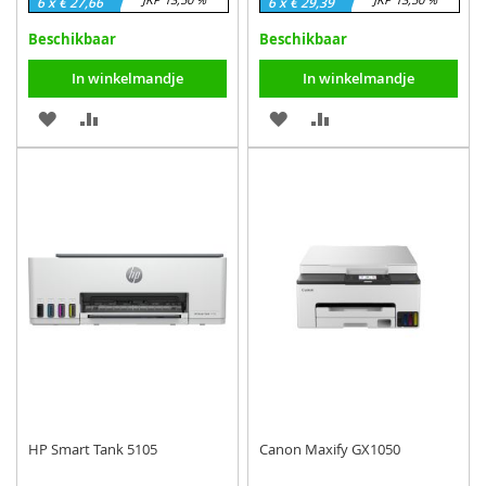
6 x € 27,66
6 x € 29,39
Beschikbaar
Beschikbaar
In winkelmandje
In winkelmandje
VOEG
TOEVOEGEN
VOEG
TOEVOEGEN
TOE
OM
TOE
OM
AAN
TE
AAN
TE
VERLANGLIJST
VERGELIJKEN
VERLANGLIJST
VERGELIJKEN
HP Smart Tank 5105
Canon Maxify GX1050