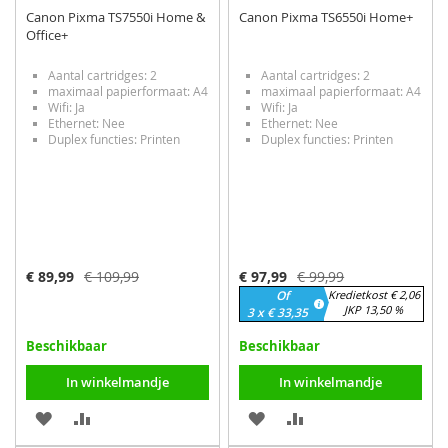
Canon Pixma TS7550i Home &
Canon Pixma TS6550i Home+
Office+
Aantal cartridges: 2
Aantal cartridges: 2
maximaal papierformaat: A4
maximaal papierformaat: A4
Wifi: Ja
Wifi: Ja
Ethernet: Nee
Ethernet: Nee
Duplex functies: Printen
Duplex functies: Printen
Speciale
Speciale
€ 89,99
€ 109,99
€ 97,99
€ 99,99
prijs
prijs
Of
Kredietkost € 2,06
JKP 13,50 %
3 x € 33,35
Beschikbaar
Beschikbaar
In winkelmandje
In winkelmandje
VOEG
TOEVOEGEN
VOEG
TOEVOEGEN