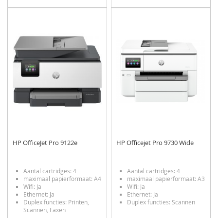
TOE
OM
TOE
OM
AAN
TE
AAN
TE
VERLANGLIJST
VERGELIJKEN
VERLANGLIJST
VERGELIJKEN
HP OfficeJet Pro 9122e
HP Officejet Pro 9730 Wide
Aantal cartridges: 4
Aantal cartridges: 4
maximaal papierformaat: A4
maximaal papierformaat: A3
Wifi: Ja
Wifi: Ja
Ethernet: Ja
Ethernet: Ja
Duplex functies: Printen,
Duplex functies: Scannen
Scannen, Faxen