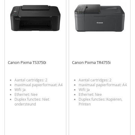
Canon Pixma TS3750i
Canon Pixma TR4755i
Aantal cartridges: 2
Aantal cartridges: 2
maximaal papierformaat: A4
maximaal papierformaat: A4
Wifi: Ja
Wifi: Ja
Ethernet: Nee
Ethernet: Nee
Duplex functies: Niet
Duplex functies: Kopiëren,
ondersteund
Printen