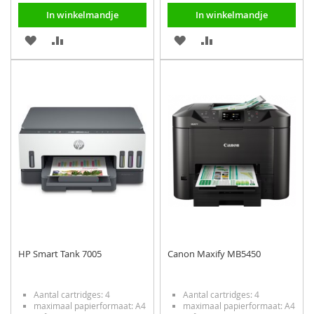
In winkelmandje
In winkelmandje
VOEG
TOEVOEGEN
VOEG
TOEVOEGEN
TOE
OM
TOE
OM
AAN
TE
AAN
TE
VERLANGLIJST
VERGELIJKEN
VERLANGLIJST
VERGELIJKEN
HP Smart Tank 7005
Canon Maxify MB5450
Aantal cartridges: 4
Aantal cartridges: 4
maximaal papierformaat: A4
maximaal papierformaat: A4