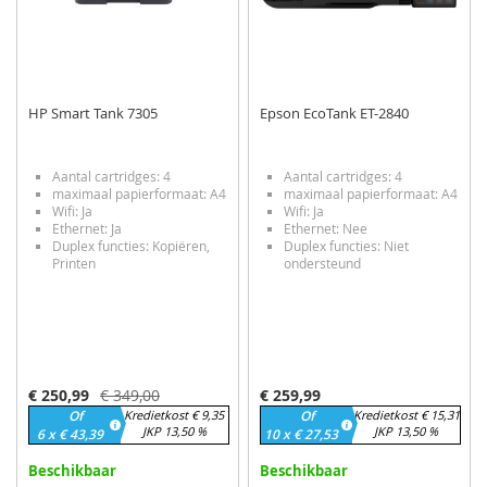
HP Smart Tank 7305
Epson EcoTank ET-2840
Aantal cartridges: 4
Aantal cartridges: 4
maximaal papierformaat: A4
maximaal papierformaat: A4
Wifi: Ja
Wifi: Ja
Ethernet: Ja
Ethernet: Nee
Duplex functies: Kopiëren,
Duplex functies: Niet
Printen
ondersteund
Speciale
€ 250,99
€ 349,00
€ 259,99
prijs
Of
Kredietkost € 9,35
Of
Kredietkost € 15,31
JKP 13,50 %
JKP 13,50 %
6 x € 43,39
10 x € 27,53
Beschikbaar
Beschikbaar