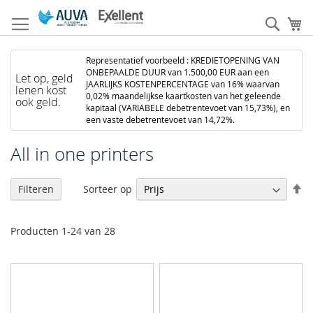
Ga
naar
Zoek
W
de
inhoud
Representatief voorbeeld : KREDIETOPENING VAN
ONBEPAALDE DUUR van 1.500,00 EUR aan een
Let op, geld
JAARLIJKS KOSTENPERCENTAGE van 16% waarvan
lenen kost
0,02% maandelijkse kaartkosten van het geleende
ook geld.
kapitaal (VARIABELE debetrentevoet van 15,73%), en
een vaste debetrentevoet van 14,72%.
All in one printers
V
Sorteer op
Filteren
h
na
la
Producten
1
-
24
van
28
so