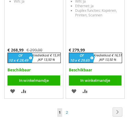
Wifi: Ja
Wifi: Ja
Ethernet: Ja
Duplex functies: Kopiëren,
Printen, Scannen
Speciale
€ 268,99
€ 299,00
€ 279,99
prijs
Of
Kredietkost € 15,91
Of
Kredietkost € 16,51
JKP 13,50 %
JKP 13,50 %
10 x € 28,49
10 x € 29,65
Beschikbaar
Beschikbaar
In winkelmandje
In winkelmandje
VOEG
TOEVOEGEN
VOEG
TOEVOEGEN
TOE
OM
TOE
OM
Pagina
AAN
TE
AAN
TE
Pagin
Volge
U
Pagina
1
2
VERLANGLIJST
VERGELIJKEN
VERLANGLIJST
VERGELIJKEN
lees