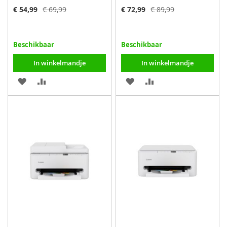
Speciale
Speciale
€ 54,99
€ 69,99
€ 72,99
€ 89,99
prijs
prijs
Beschikbaar
Beschikbaar
In winkelmandje
In winkelmandje
VOEG
TOEVOEGEN
VOEG
TOEVOEGEN
TOE
OM
TOE
OM
AAN
TE
AAN
TE
VERLANGLIJST
VERGELIJKEN
VERLANGLIJST
VERGELIJKEN