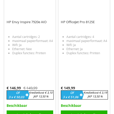
HP Envy Inspire 7920e AIO
HP OfficeJet Pro 8125E
Aantal cartridges: 2
Aantal cartridges: 4
maximaal papierformaat: A4
maximaal papierformaat: A4
Wifi: Ja
Wifi: Ja
Ethernet: Nee
Ethernet: Ja
Duplex functies: Printen
Duplex functies: Printen
Speciale
€ 146,99
€ 149,99
€ 149,99
prijs
Of
Kredietkost € 3,10
Of
Kredietkost € 3,19
JKP 13,50 %
JKP 13,50 %
3 x € 50,03
3 x € 51,06
Beschikbaar
Beschikbaar