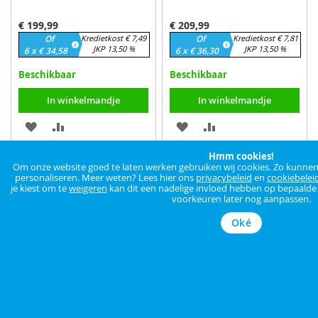
€ 199,99
€ 209,99
Of
Kredietkost € 7,49
Of
Kredietkost € 7,81
JKP 13,50 %
JKP 13,50 %
6 x € 34,58
6 x € 36,30
Beschikbaar
Beschikbaar
In winkelmandje
In winkelmandje
VOEG
TOEVOEGEN
VOEG
TOEVOEGEN
TOE
OM
TOE
OM
Hmm cookies!
Om onze website goed te laten werken gebruiken wij cookies. Zo kunnen w
AAN
TE
AAN
TE
personaliseren. Meer weten? Lees hier ons
privacybeleid
en
cookiebelei
je kiest om te
weigeren
kan dit een nadelige invloed hebben op bepaalde f
voorkeuren later nog aanpassen.
VERLANGLIJST
VERGELIJKEN
VERLANGLIJST
VERGELIJKEN
Oké