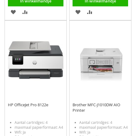
In winkelmandje
In winkelmandje
VOEG
TOEVOEGEN
VOEG
TOEVOEGEN
TOE
OM
TOE
OM
AAN
TE
AAN
TE
VERLANGLIJST
VERGELIJKEN
VERLANGLIJST
VERGELIJKEN
HP OfficeJet Pro 8122e
Brother MFC-J1010DW AIO
Printer
Aantal cartridges: 4
Aantal cartridges: 4
maximaal papierformaat: A4
maximaal papierformaat: A4
Wifi: Ja
Wifi: Ja