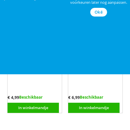
voorkeuren later nog aanpassen.
Oké
ACT SB2402 USB-A naar USB-B
HP Everyday Glanzend
Printerkabel 1,8m - Zwart
Fotopapier A4 200gr - 25
Vellen
Aansluiting 1: USB-A
Papier afmeting: A4
Aansluiting 2: USB-B
Lengte snoer: 1,8 m
Kleur: Zwart
€ 4,99
Beschikbaar
€ 6,99
Beschikbaar
In winkelmandje
In winkelmandje