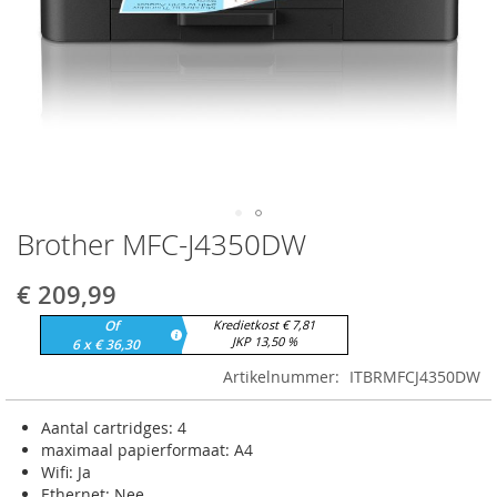
Brother MFC-J4350DW
Ga
naar
het
€ 209,99
begin
Of
Kredietkost € 7,81
van
JKP 13,50 %
6 x € 36,30
de
afbeeldingen-
Artikelnummer
ITBRMFCJ4350DW
gallerij
Aantal cartridges: 4
maximaal papierformaat: A4
Wifi: Ja
Ethernet: Nee