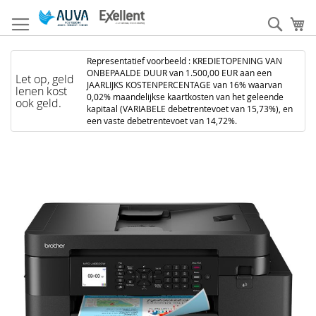
Ga
naar
Zoek
W
de
inhoud
Representatief voorbeeld : KREDIETOPENING VAN
ONBEPAALDE DUUR van 1.500,00 EUR aan een
Let op, geld
JAARLIJKS KOSTENPERCENTAGE van 16% waarvan
lenen kost
0,02% maandelijkse kaartkosten van het geleende
ook geld.
kapitaal (VARIABELE debetrentevoet van 15,73%), en
een vaste debetrentevoet van 14,72%.
Ga
naar
het
einde
van
de
afbeeldingen-
gallerij