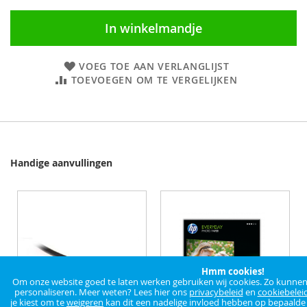
In winkelmandje
VOEG TOE AAN VERLANGLIJST
TOEVOEGEN OM TE VERGELIJKEN
Handige aanvullingen
Hmm cookies!
Om onze website goed te laten werken gebruiken wij cookies. Zo kunnen w
personaliseren. Meer weten? Lees hier ons
privacybeleid
en
cookiebelei
je kiest om te
weigeren
kan dit een nadelige invloed hebben op bepaalde f