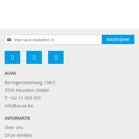
Abonneer
Inschrijven
u
op
onze
nieuwsbrief
AUVA
Beringersteenweg 108/2
3550 Heusden-Zolder
T: +32 11 933 933
info@auva.be
INFORMATIE
Over ons
Onze winkels