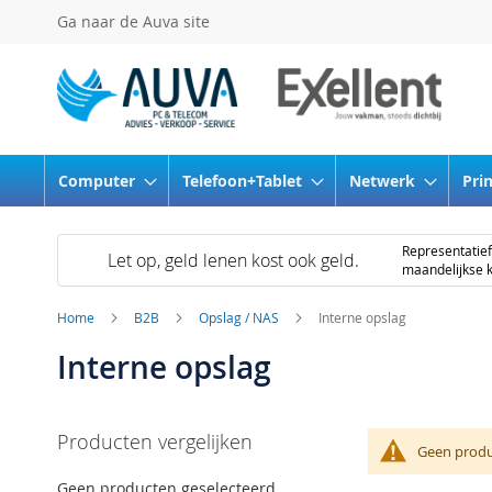
Ga
Ga naar de Auva site
naar
de
inhoud
Computer
Telefoon+Tablet
Netwerk
Pri
Representati
Let op, geld lenen kost ook geld.
maandelijkse k
Home
B2B
Opslag / NAS
Interne opslag
Interne opslag
Producten vergelijken
Geen produ
Geen producten geselecteerd.