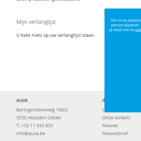
Om onze website 
Mijn verlanglijst
personaliseren.
je kiest om te
we
U hebt niets op uw verlanglijst staan.
AUVA
INFORMATIE
Beringersteenweg 108/2
Over ons
3550 Heusden-Zolder
Onze winkels
T: +32 11 933 933
Nieuws
info@auva.be
Nieuwsbrief