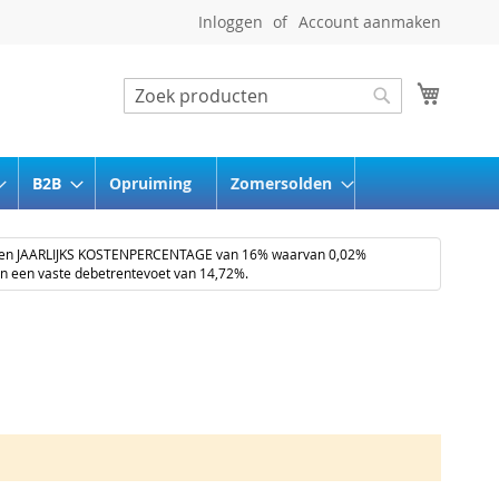
Inloggen
Account aanmaken
Winkel
Zoeken
Zoeken
B2B
Opruiming
Zomersolden
een JAARLIJKS KOSTENPERCENTAGE van 16% waarvan 0,02%
en een vaste debetrentevoet van 14,72%.