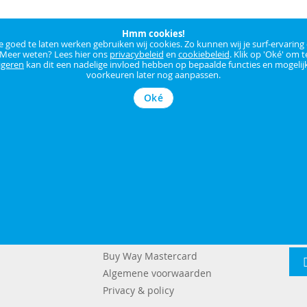
Hmm cookies!
goed te laten werken gebruiken wij cookies. Zo kunnen wij je surf-ervaring
 Meer weten? Lees hier ons
privacybeleid
en
cookiebeleid
. Klik op 'Oké' om t
igeren
kan dit een nadelige invloed hebben op bepaalde functies en mogelijk
voorkeuren later nog aanpassen.
Oké
KLANTENSERVICE
Klantentevredenheid
Buy Way Mastercard
Algemene voorwaarden
Privacy & policy