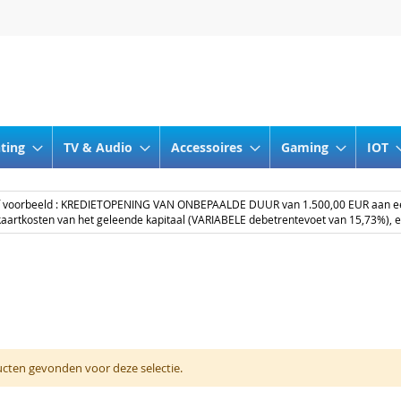
nting
TV & Audio
Accessoires
Gaming
IOT
ef voorbeeld : KREDIETOPENING VAN ONBEPAALDE DUUR van 1.500,00 EUR aan 
aartkosten van het geleende kapitaal (VARIABELE debetrentevoet van 15,73%), 
cten gevonden voor deze selectie.