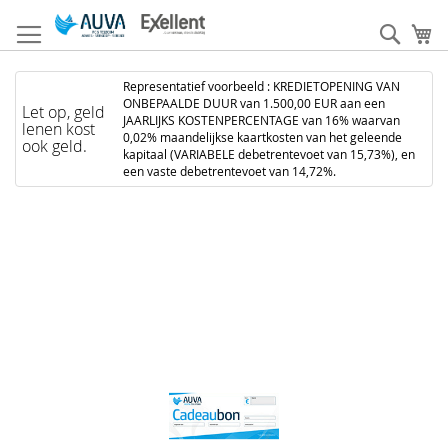
Ga
naar
Zoek
W
de
inhoud
Representatief voorbeeld : KREDIETOPENING VAN
ONBEPAALDE DUUR van 1.500,00 EUR aan een
Let op, geld
JAARLIJKS KOSTENPERCENTAGE van 16% waarvan
lenen kost
0,02% maandelijkse kaartkosten van het geleende
ook geld.
kapitaal (VARIABELE debetrentevoet van 15,73%), en
een vaste debetrentevoet van 14,72%.
Ga
naar
het
einde
van
de
afbeeldingen-
gallerij