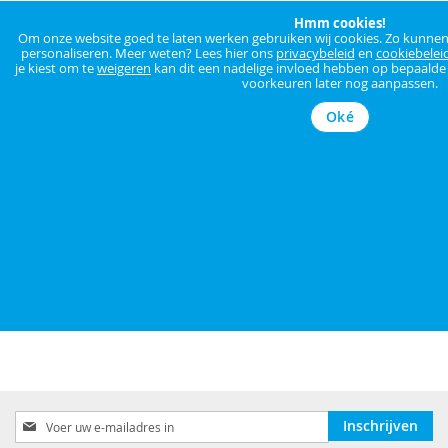
Hmm cookies!
Om onze website goed te laten werken gebruiken wij cookies. Zo kunnen w
personaliseren. Meer weten? Lees hier ons
privacybeleid
en
cookiebelei
je kiest om te
weigeren
kan dit een nadelige invloed hebben op bepaalde f
Gegevens
voorkeuren later nog aanpassen.
Cadeaubonnen zijn geldig in al onze AUVA winkels.
Oké
Bonnen zijn niet te gebruiken op de webshop (je kan
wel kiezen om af te rekenen in de winkel, en daar
betalen met je cadeaubon)
We bezorgen per mail uw digitale cadeaubon.
Abonneer
Inschrijven
u