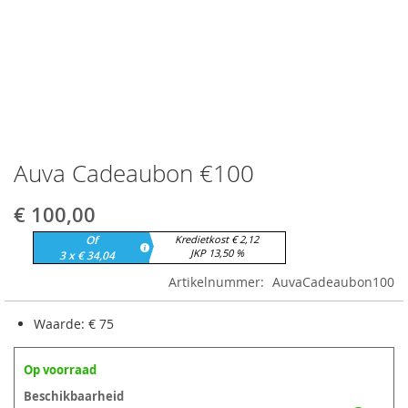
Auva Cadeaubon €100
Ga
naar
het
€ 100,00
begin
Of
Kredietkost € 2,12
van
JKP 13,50 %
3 x € 34,04
de
afbeeldingen-
Artikelnummer
AuvaCadeaubon100
gallerij
Waarde: € 75
Op voorraad
Beschikbaarheid