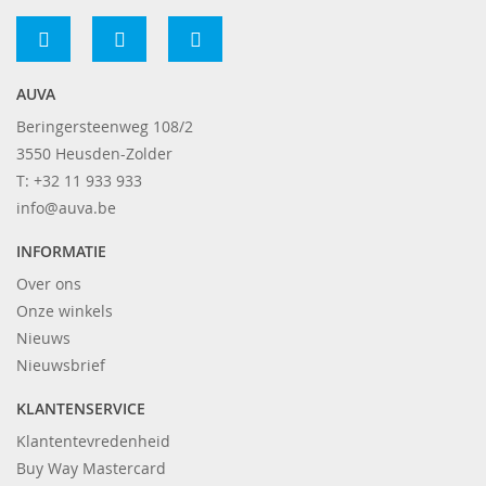
op
onze
nieuwsbrief
AUVA
Beringersteenweg 108/2
3550 Heusden-Zolder
T: +32 11 933 933
info@auva.be
INFORMATIE
Over ons
Onze winkels
Nieuws
Nieuwsbrief
KLANTENSERVICE
Klantentevredenheid
Buy Way Mastercard