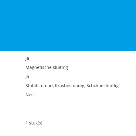
Folioblad
Polyurethaan
Zwart
Xiaomi
Mi 10 (Pro) 5G
Monochromatisch
Ja
Magnetische sluiting
Ja
Stofafstotend, Krasbestendig, Schokbestendig
Nee
1 stuk(s)