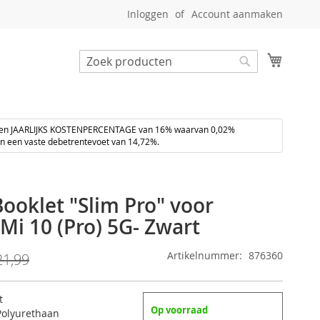
Inloggen
Account aanmaken
Winkel
Zoeken
Zoeken
een JAARLIJKS KOSTENPERCENTAGE van 16% waarvan 0,02%
en een vaste debetrentevoet van 14,72%.
oklet "Slim Pro" voor
Mi 10 (Pro) 5G- Zwart
Artikelnummer
876360
21,99
t
Op voorraad
Polyurethaan