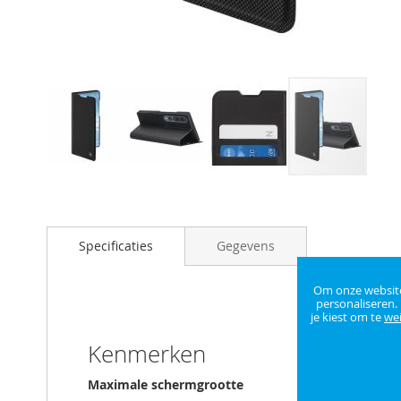
Ga
naar
het
begin
Specificaties
Gegevens
van
de
Om onze website 
afbeeldingen-
personaliseren.
gallerij
je kiest om te
we
Kenmerken
Maximale schermgrootte