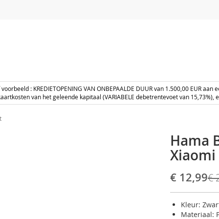
ef voorbeeld : KREDIETOPENING VAN ONBEPAALDE DUUR van 1.500,00 EUR aan 
aartkosten van het geleende kapitaal (VARIABELE debetrentevoet van 15,73%), 
t
Hama Bo
Xiaomi 
Speciale
€ 12,99
€ 
prijs
Kleur: Zwar
Materiaal: 