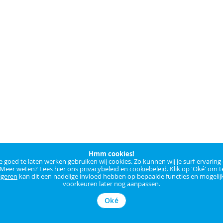
Hmm cookies!
goed te laten werken gebruiken wij cookies. Zo kunnen wij je surf-ervaring
 Meer weten? Lees hier ons
privacybeleid
en
cookiebeleid
. Klik op 'Oké' om t
igeren
kan dit een nadelige invloed hebben op bepaalde functies en mogelijk
voorkeuren later nog aanpassen.
Oké
16,9 cm (6.67")