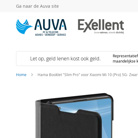
Ga
Ga naar de Auva site
naar
de
inhoud
Representati
Let op, geld lenen kost ook geld.
maandelijkse k
Home
Hama Booklet "Slim Pro" voor Xiaomi Mi 10 (Pro) 5G- Zwar
Ga
naar
het
einde
van
de
afbeeldingen-
gallerij