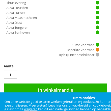
Thuislevering
Auva Heusden
Auva Hasselt
Auva Maasmechelen
Auva Diest
Auva Tongeren
Auva Zonhoven
Ruime voorraad
Beperkte voorraad
Tijdelijk niet beschikbaar
Aantal
In winkelmandje
Hmm cookies!
Om onze website goed te laten werken gebruiken wij cookies. Zo kunnen w
VOEG TOE AAN VERLANGLIJST
personaliseren. Meer weten? Lees hier ons
privacybeleid
en
cookiebelei
TOEVOEGEN OM TE VERGELIJKEN
je kiest om te
weigeren
kan dit een nadelige invloed hebben op bepaalde f