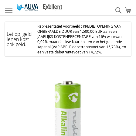
Ga
naar
Zoek
W
de
inhoud
Representatief voorbeeld : KREDIETOPENING VAN
ONBEPAALDE DUUR van 1.500,00 EUR aan een
Let op, geld
JAARLIJKS KOSTENPERCENTAGE van 16% waarvan
lenen kost
0,02% maandelijkse kaartkosten van het geleende
ook geld.
kapitaal (VARIABELE debetrentevoet van 15,73%), en
een vaste debetrentevoet van 14,72%.
Ga
naar
het
einde
van
de
afbeeldingen-
gallerij