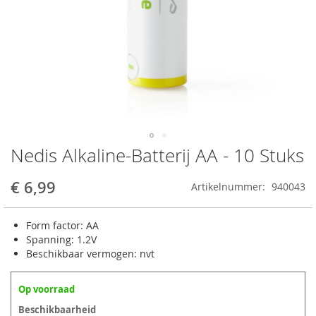
Nedis Alkaline-Batterij AA - 10 Stuks
Ga
naar
het
€ 6,99
Artikelnummer
940043
begin
van
de
Form factor: AA
afbeeldingen-
Spanning: 1.2V
gallerij
Beschikbaar vermogen: nvt
Op voorraad
Beschikbaarheid