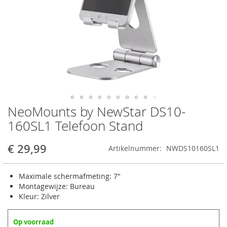
NeoMounts by NewStar DS10-
Ga
naar
160SL1 Telefoon Stand
het
begin
€ 29,99
Artikelnummer
NWDS10160SL1
van
de
afbeeldingen-
Maximale schermafmeting: 7"
gallerij
Montagewijze: Bureau
Kleur: Zilver
Op voorraad