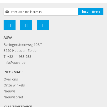
Abonneer
Inschrijven
u
op
onze
nieuwsbrief
AUVA
Beringersteenweg 108/2
3550 Heusden-Zolder
T: +32 11 933 933
info@auva.be
INFORMATIE
Over ons
Onze winkels
Nieuws
Nieuwsbrief
KLANTENSERVICE