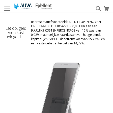
Ga
naar
Zoek
W
de
inhoud
Representatief voorbeeld : KREDIETOPENING VAN
ONBEPAALDE DUUR van 1.500,00 EUR aan een
Let op, geld
JAARLIJKS KOSTENPERCENTAGE van 16% waarvan
lenen kost
0,02% maandelijkse kaartkosten van het geleende
ook geld.
kapitaal (VARIABELE debetrentevoet van 15,73%), en
een vaste debetrentevoet van 14,72%.
Ga
naar
het
einde
van
de
afbeeldingen-
gallerij