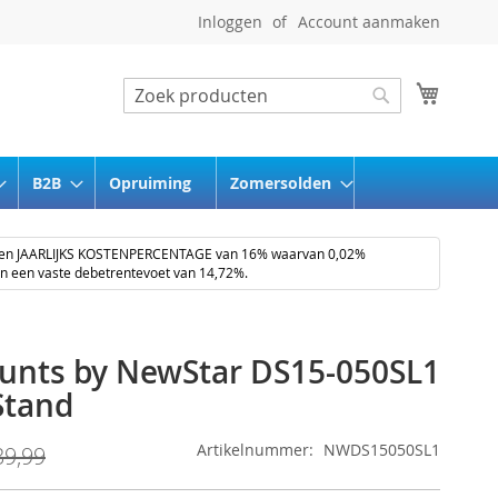
Inloggen
Account aanmaken
Winkel
Zoeken
Zoeken
B2B
Opruiming
Zomersolden
een JAARLIJKS KOSTENPERCENTAGE van 16% waarvan 0,02%
en een vaste debetrentevoet van 14,72%.
nts by NewStar DS15-050SL1
Stand
Artikelnummer
NWDS15050SL1
39,99