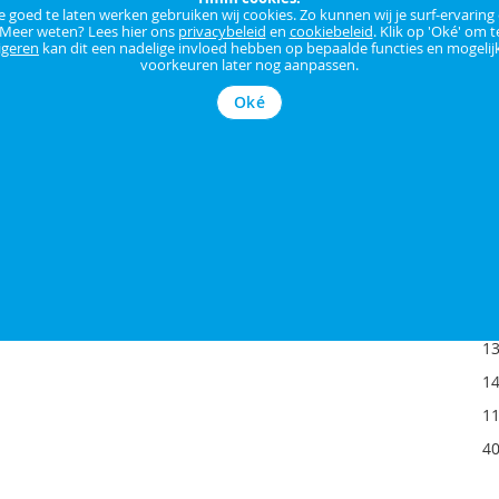
goed te laten werken gebruiken wij cookies. Zo kunnen wij je surf-ervaring
 Meer weten? Lees hier ons
privacybeleid
en
cookiebeleid
. Klik op 'Oké' om t
N
igeren
kan dit een nadelige invloed hebben op bepaalde functies en mogelijk
voorkeuren later nog aanpassen.
Oké
8
1
1
1 
1
1
1
40