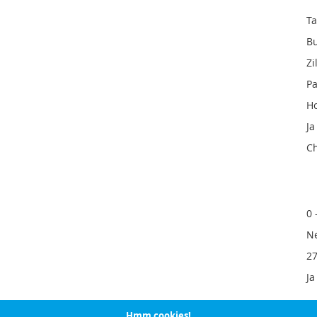
T
B
Zi
Pa
Ho
Ja
C
0 
N
27
Ja
Hmm cookies!