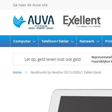
Ga
Ga naar de Auva site
naar
de
inhoud
Computer
Telefoon+Tablet
Netwerk
Pri
Representati
Let op, geld lenen kost ook geld.
maandelijkse k
Home
NeoMounts by NewStar DS15-050SL1 Tablet Stand
Ga
naar
het
einde
van
de