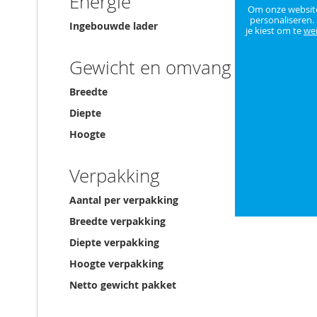
Energie
Om onze website 
personaliseren.
Ingebouwde lader
je kiest om te
we
Gewicht en omvang
Breedte
Diepte
Hoogte
Verpakking
Aantal per verpakking
Breedte verpakking
Diepte verpakking
Hoogte verpakking
Netto gewicht pakket