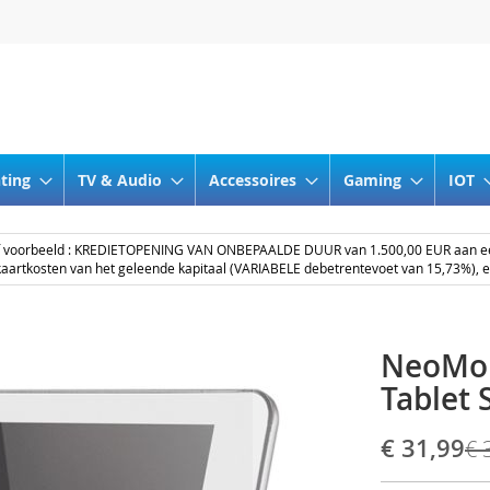
nting
TV & Audio
Accessoires
Gaming
IOT
ef voorbeeld : KREDIETOPENING VAN ONBEPAALDE DUUR van 1.500,00 EUR aan 
aartkosten van het geleende kapitaal (VARIABELE debetrentevoet van 15,73%), 
NeoMou
Tablet 
Speciale
€ 31,99
€ 
prijs