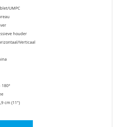
ablet/UMPC
ureau
lver
ssieve houder
rizontaal/Verticaal
hina
- 180°
ee
,9 cm (11")