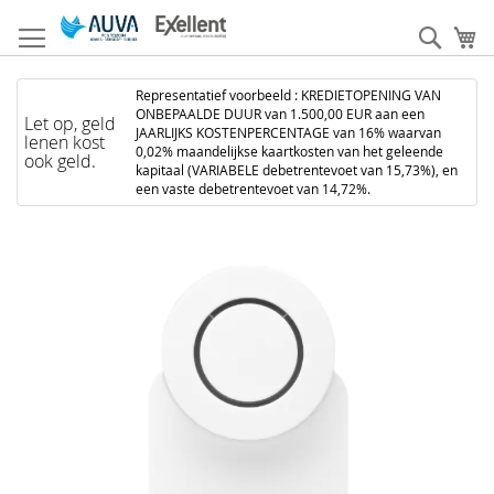
Ga
naar
Zoek
W
de
inhoud
Representatief voorbeeld : KREDIETOPENING VAN
ONBEPAALDE DUUR van 1.500,00 EUR aan een
Let op, geld
JAARLIJKS KOSTENPERCENTAGE van 16% waarvan
lenen kost
0,02% maandelijkse kaartkosten van het geleende
ook geld.
kapitaal (VARIABELE debetrentevoet van 15,73%), en
een vaste debetrentevoet van 14,72%.
Ga
naar
het
einde
van
de
afbeeldingen-
gallerij