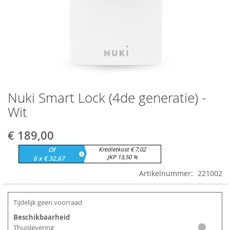
Nuki Smart Lock (4de generatie) -
Ga
naar
Wit
het
begin
€ 189,00
van
de
Of
Kredietkost € 7,02
afbeeldingen-
JKP 13,50 %
6 x € 32,67
gallerij
Artikelnummer
221002
Tijdelijk geen voorraad
Beschikbaarheid
Thuislevering