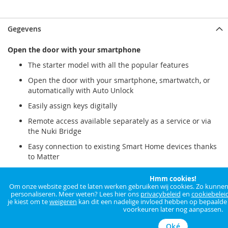
Gegevens
Open the door with your smartphone
The starter model with all the popular features
Open the door with your smartphone, smartwatch, or
automatically with Auto Unlock
Easily assign keys digitally
Remote access available separately as a service or via
the Nuki Bridge
Easy connection to existing Smart Home devices thanks
to Matter
Hmm cookies!
Tür per Smartphone öffnen
Om onze website goed te laten werken gebruiken wij cookies. Zo kunnen w
personaliseren. Meer weten? Lees hier ons
privacybeleid
en
cookiebelei
Product:
Nuki Smart Lock (4th Generation)
je kiest om te
weigeren
kan dit een nadelige invloed hebben op bepaalde f
voorkeuren later nog aanpassen.
Color:
White
Oké