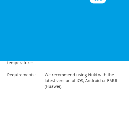
Weight:
460 g
Dimensions:
110 mm x 60 mm x 60 mm
Power supply:
4 AA-Batterien
Communication:
Bluetooth 4 and higher, Thread
Operating
10-40°C
temperature:
Requirements:
We recommend using Nuki with the
latest version of iOS, Android or EMUI
(Huawei).