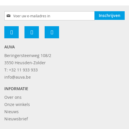
Abonneer
Inschrijven
u
op
onze
nieuwsbrief
AUVA
Beringersteenweg 108/2
3550 Heusden-Zolder
T: +32 11 933 933
info@auva.be
INFORMATIE
Over ons
Onze winkels
Nieuws
Nieuwsbrief