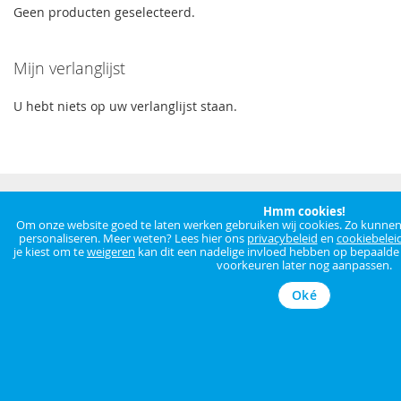
Geen producten geselecteerd.
Mijn verlanglijst
U hebt niets op uw verlanglijst staan.
Abonneer
Inschrijven
Hmm cookies!
u
Om onze website goed te laten werken gebruiken wij cookies. Zo kunnen w
op
personaliseren. Meer weten? Lees hier ons
privacybeleid
en
cookiebelei
je kiest om te
weigeren
kan dit een nadelige invloed hebben op bepaalde f
onze
voorkeuren later nog aanpassen.
nieuwsbrief
Oké
AUVA
Beringersteenweg 108/2
3550 Heusden-Zolder
T: +32 11 933 933
info@auva.be