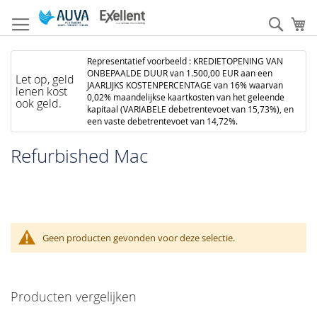
Ga
naar
Zoek
W
de
inhoud
Representatief voorbeeld : KREDIETOPENING VAN
ONBEPAALDE DUUR van 1.500,00 EUR aan een
Let op, geld
JAARLIJKS KOSTENPERCENTAGE van 16% waarvan
lenen kost
0,02% maandelijkse kaartkosten van het geleende
ook geld.
kapitaal (VARIABELE debetrentevoet van 15,73%), en
een vaste debetrentevoet van 14,72%.
Refurbished Mac
Geen producten gevonden voor deze selectie.
Producten vergelijken